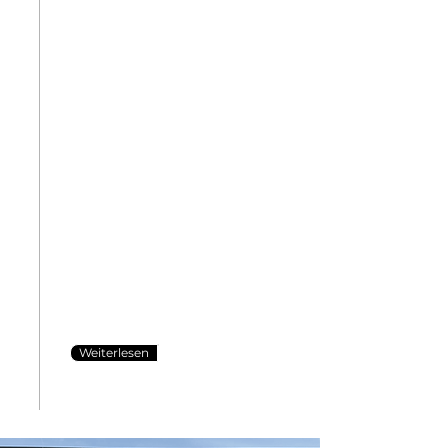
Qualität auf vier
Rädern: Sorgfältig
geprüft,
für Sie ausgewählt.
Qualität, Vertrauen und
Transparenz – das ist unser
Anspruch.
Wir bieten sorgfältig geprüfte
Fahrzeuge, faire Preise beim
Ankauf und eine zuverlässige
Abwicklung.
Ihr starker Partner für Autokauf,
Verkauf und Vermittlung.
Weiterlesen